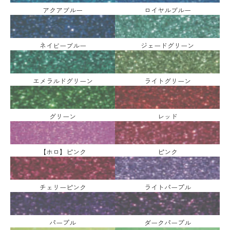
アクアブルー
ロイヤルブルー
ネイビーブルー
ジェードグリーン
エメラルドグリーン
ライトグリーン
グリーン
レッド
【ホロ】ピンク
ピンク
チェリーピンク
ライトパープル
パープル
ダークパープル