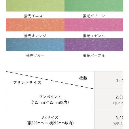
蛍光イエロー
蛍光グリーン
蛍光オレンジ
蛍光マゼンタ
蛍光ブルー
蛍光パープル
枚数
1～12
プリントサイズ
ワンポイント
2,000
(120mm×120mm以内)
(税込 2,20
A4サイズ
3,000
(縦300mm × 横210mm以内)
(税込 3,30