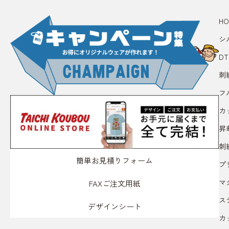
HO
シ
D
刺
フ
カ
昇
刺
簡単お見積りフォーム
プ
マ
FAXご注文用紙
ス
デザインシート
カ