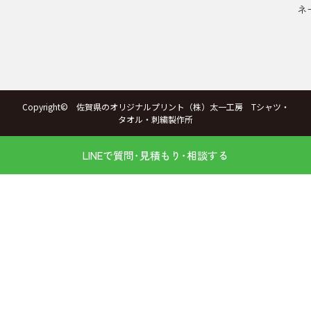
ネ
Copyright© 佐賀県のオリジナルプリント（株）太一工房 Tシャツ・
タオル・刺繍製作所
LINEで質問･見積もり･相談する