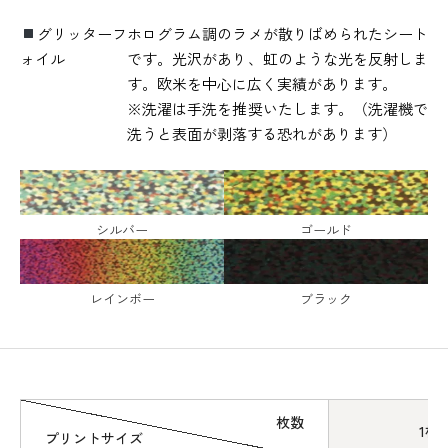
グリッターフ
ホログラム調のラメが散りばめられたシート
ォイル
です。光沢があり、虹のような光を反射しま
す。欧米を中心に広く実績があります。
※洗濯は手洗を推奨いたします。（洗濯機で
洗うと表面が剥落する恐れがあります）
シルバー
ゴールド
レインボー
ブラック
枚数
1枚
プリントサイズ