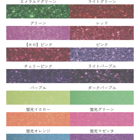
エメラルドグリーン
ライトグリーン
グリーン
レッド
【ホロ】ピンク
ピンク
チェリーピンク
ライトパープル
パープル
ダークパープル
蛍光イエロー
蛍光グリーン
蛍光オレンジ
蛍光マゼンタ