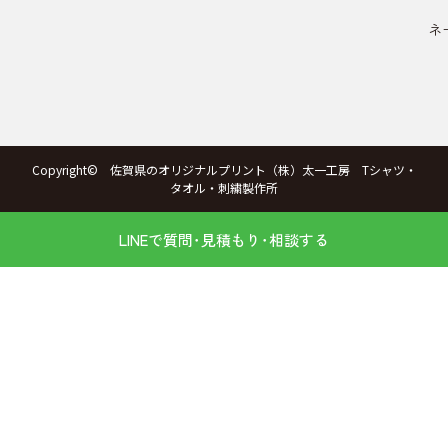
ネ
Copyright© 佐賀県のオリジナルプリント（株）太一工房 Tシャツ・
タオル・刺繍製作所
LINEで質問･見積もり･相談する