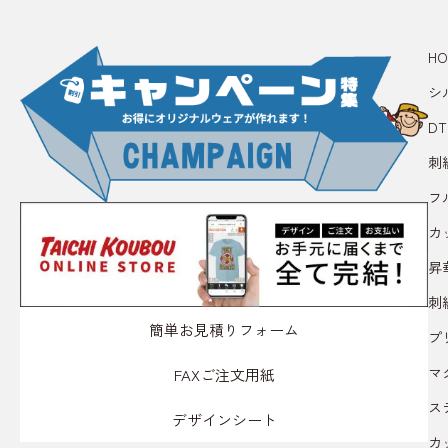
HO
シ
D
刺
フ
カ
昇
刺
簡単お見積りフォーム
プ
マ
FAXご注文用紙
ス
デザインシート
カ