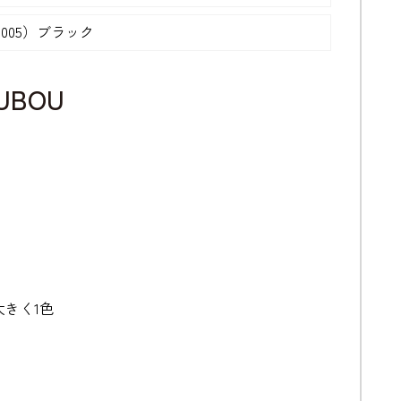
005）ブラック
OUBOU
大きく1色