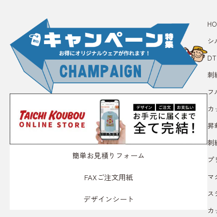
HO
シ
D
刺
フ
カ
昇
刺
簡単お見積りフォーム
プ
マ
FAXご注文用紙
ス
デザインシート
カ