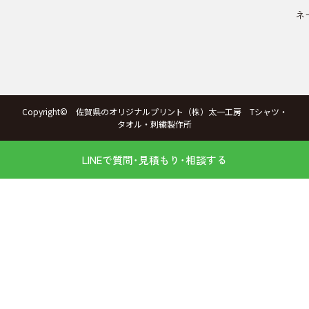
ネ
Copyright© 佐賀県のオリジナルプリント（株）太一工房 Tシャツ・
タオル・刺繍製作所
LINEで質問･見積もり･相談する