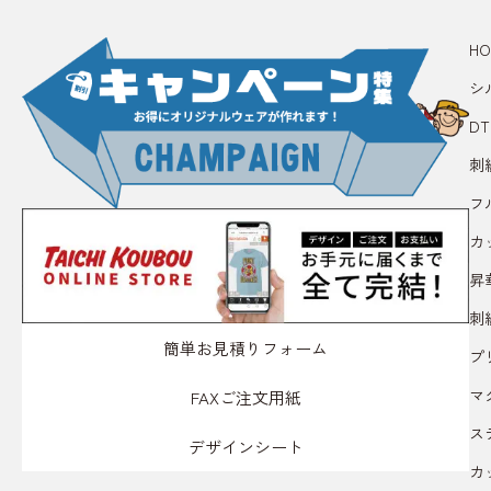
HO
シ
D
刺
フ
カ
昇
刺
簡単お見積りフォーム
プ
マ
FAXご注文用紙
ス
デザインシート
カ