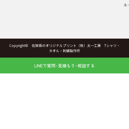
ネ
Copyright© 佐賀県のオリジナルプリント（株）太一工房 Tシャツ・
タオル・刺繍製作所
LINEで質問･見積もり･相談する