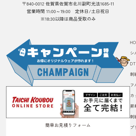
〒840‑0012 佐賀県佐賀市北川副町光法1685‑11
営業時間 11:00～19:00 定休日/土日祝日
※18:30以降は商品受取のみ
HO
シ
D
刺
フ
カ
昇
刺
簡単お見積りフォーム
プ