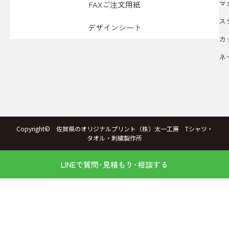
マ
FAXご注文用紙
ス
デザインシート
カ
ネ
Copyright© 佐賀県のオリジナルプリント（株）太一工房 Tシャツ・
タオル・刺繍製作所
LINEで質問･見積もり･相談する