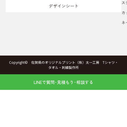
ス
デザインシート
カ
ネ
Copyright© 佐賀県のオリジナルプリント（株）太一工房 Tシャツ・
タオル・刺繍製作所
LINEで質問･見積もり･相談する