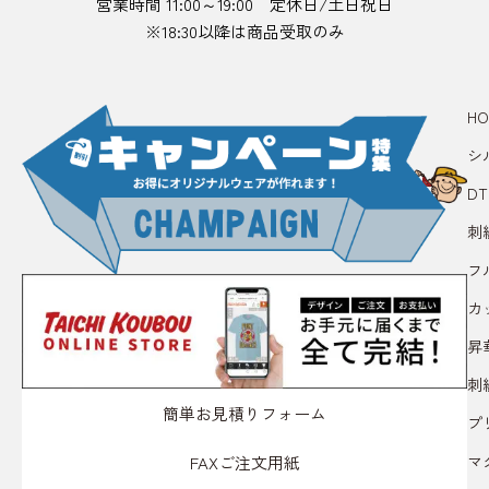
営業時間 11:00～19:00 定休日/土日祝日
※18:30以降は商品受取のみ
HO
シ
D
刺
フ
カ
昇
刺
簡単お見積りフォーム
プ
マ
FAXご注文用紙